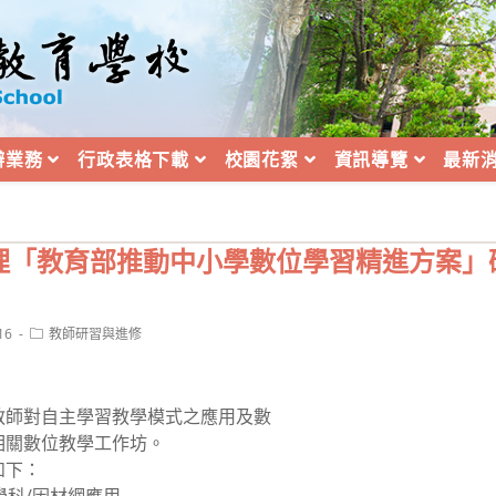
辦業務
行政表格下載
校園花絮
資訊導覽
最新
理「教育部推動中小學數位學習精進方案」
Post
16
教師研習與進修
category:
教師對自主學習教學模式之應用及數
相關數位教學工作坊。
如下：