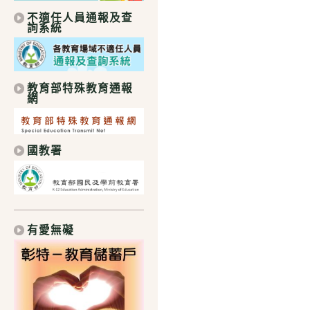
不適任人員通報及查
詢系統
教育部特殊教育通報
網
國教署
有愛無礙