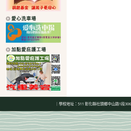
愛心洗車場
加點愛庇護工場
｜學校地址：511 彰化縣社頭鄉中山路1段306號｜總機：04