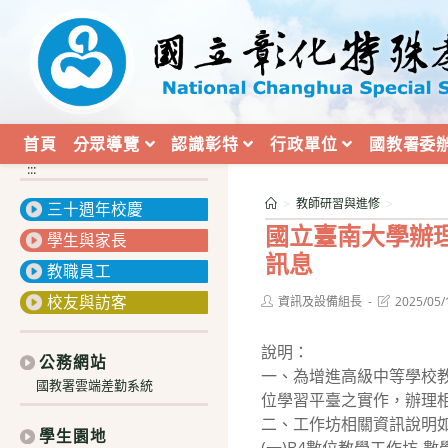
跳
轉
至
主
要
內
首頁
分眾導覽
認識彰特
行政單位
國教署委
容
:::
>
教師研習與進修
>
三十週年校慶
國立臺南大學辦
學生與家長
訊息
教職員工
校友與訪客
Post
Post
資訊及設備組長
2025/05/
author:
last
modified:
說明：
公務網站
一、為增進高級中等學校
國教署雲端差勤系統
位學習平臺之實作，辦理
二、工作坊相關資訊說明
學生園地