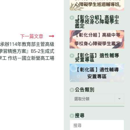
【彰化分組】高級中
等學校身心障礙學生
鑑定
下一篇文章
承辦114年教育部主管高級
習精進方案』B5-2生成式
【彰化區】適性輔導
學工 作坊－國立新營高工場
安置專區
公告類別
公
選取分類
告
類
別
搜尋
Search
for: