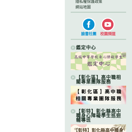
隱私權保護政策
網站地圖
臉書社團
校園頻道
鑑定中心
【彰化區】高中職相
關專業團隊服務
【彰特】彰化縣高中
職身心障礙學生巡迴
輔導班