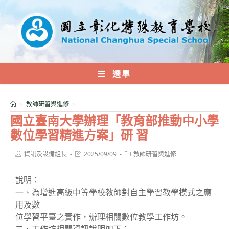
跳
轉
至
主
要
內
選單
容
>
教師研習與進修
>
國立臺南大學辦理「教育部推動中小學
數位學習精進方案」研 習
Post
Post
Post
資訊及設備組長
2025/09/09
教師研習與進修
author:
last
category:
modified:
說明：
一、為增進高級中等學校教師對自主學習教學模式之應
用及數
位學習平臺之實作，辦理相關數位教學工作坊。