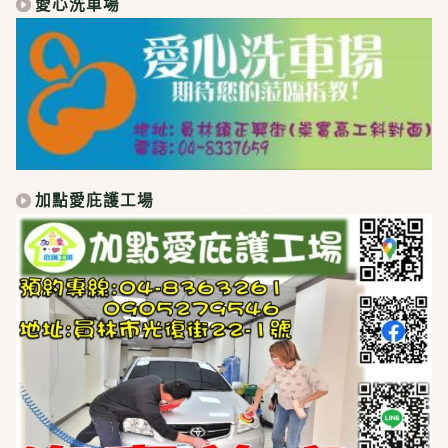
愛心洗車場
加點愛庇護工場