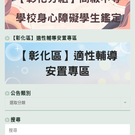
【彰化區】適性輔導安置專區
公告類別
公
選取分類
告
類
別
搜尋
Search
for: