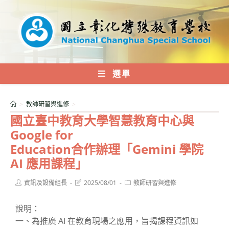
跳
轉
至
主
要
內
選單
容
>
教師研習與進修
>
國立臺中教育大學智慧教育中心與
Google for
Education合作辦理「Gemini 學院
AI 應用課程」
Post
Post
Post
資訊及設備組長
2025/08/01
教師研習與進修
author:
last
category:
modified:
說明：
一、為推廣 AI 在教育現場之應用，旨揭課程資訊如