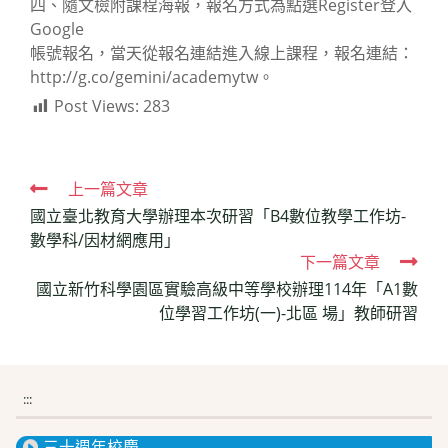
四、隨文檢附課程海報，報名方式為點選Register登入
Google
帳號報名，當天從報名連結進入線上課程，報名連結：
http://g.co/gemini/academytw。
Post Views:
283
Read
上一篇文章
國立臺北教育大學辦理本次研習「B4數位教學工作坊-
more
數學科/因材網應用」
articles
下一篇文章
國立新竹科學園區實驗高級中等學校辦理114年「A1數
位學習工作坊(一)-北區 場」教師研習
:::
三十週年校慶