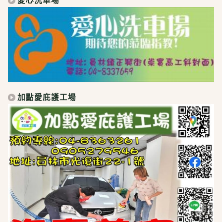
加點愛庇護工場