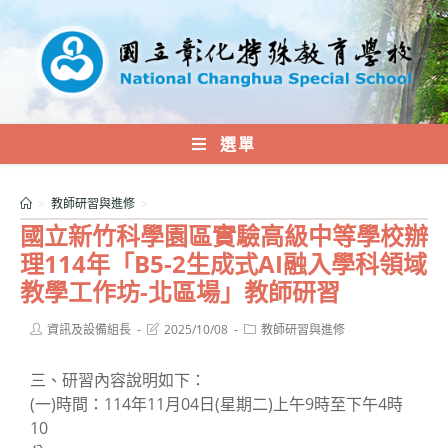
跳
轉
至
主
要
內
選單
容
>
教師研習與進修
>
國立新竹科學園區實驗高級中等學校辦
理114年「B5-2生成式AI融入學科領域
教學工作坊-北區場」教師研習
Post
Post
Post
資訊及設備組長
2025/10/08
教師研習與進修
author:
last
category:
modified:
三、研習內容說明如下：
(一)時間：114年11月04日(星期二)上午9時至下午4時
10