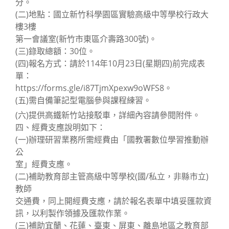
分。
(二)地點：國立新竹科學園區實驗高級中等學校行政大
樓3樓
第一會議室(新竹市東區介壽路300號)。
(三)錄取總額：30位。
(四)報名方式：請於114年10月23日(星期四)前完成表
單：
https://forms.gle/i87TjmXpexw9oWFS8。
(五)需自備筆記型電腦參與課程練習。
(六)提供高鐵新竹站接駁車，詳細內容請參閱附件。
四、經費支應說明如下：
(一)辦理研習業務所需經費由「國教署數位學習推動辦
公
室」經費支應。
(二)補助教育部主管高級中等學校(國/私立，非縣市立)
教師
交通費，同上開經費支應，請於報名表單中填妥匯款資
訊，以利製作領據及匯款作業。
(三)補助宜蘭、花蓮、臺東、屏東、離島地區之教育部