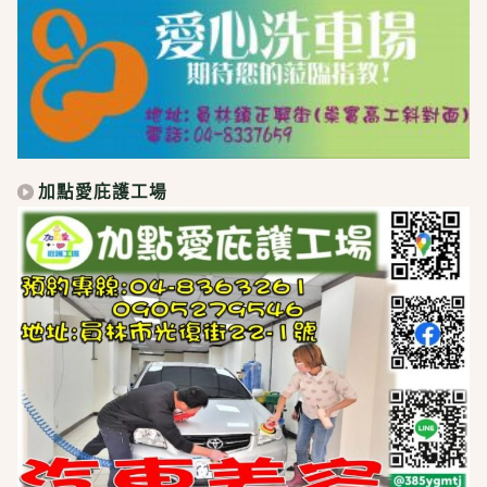
加點愛庇護工場