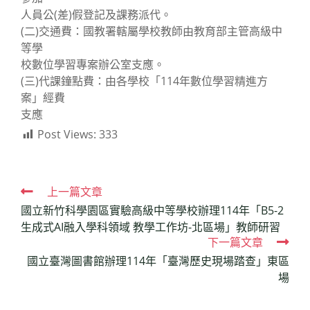
人員公(差)假登記及課務派代。
(二)交通費：國教署轄屬學校教師由教育部主管高級中
等學
校數位學習專案辦公室支應。
(三)代課鐘點費：由各學校「114年數位學習精進方
案」經費
支應
Post Views:
333
Read
上一篇文章
國立新竹科學園區實驗高級中等學校辦理114年「B5-2
more
生成式AI融入學科領域 教學工作坊-北區場」教師研習
articles
下一篇文章
國立臺灣圖書館辦理114年「臺灣歷史現場踏查」東區
場