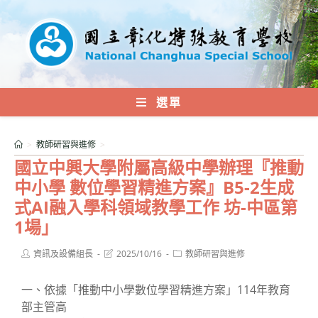
跳
轉
至
主
要
內
選單
容
>
教師研習與進修
>
國立中興大學附屬高級中學辦理『推動
中小學 數位學習精進方案』B5-2生成
式AI融入學科領域教學工作 坊-中區第
1場」
Post
Post
Post
資訊及設備組長
2025/10/16
教師研習與進修
author:
last
category:
modified:
一、依據「推動中小學數位學習精進方案」114年教育
部主管高