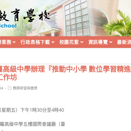
辦業務
行政表格下載
校園花絮
資訊導覽
最新
高級中學辦理『推動中小學 數位學習精進方
工作坊
Post
04
教師研習與進修
category:
日（星期五）下午1時30分至4時40
附屬高級中學五樓國際會議廳（臺