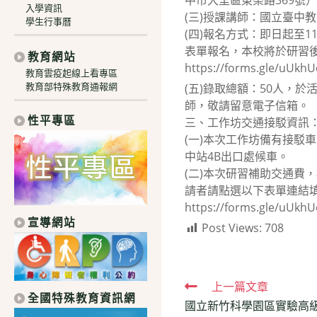
中市大里區東榮路369號
入學資訊
(三)授課講師：國立臺中
學生行事曆
(四)報名方式：即日起至11
表單報名，本校將於研習
教育網站
https://forms.gle/uUk
教育雲疫起線上看專區
教育部特殊教育通報網
(五)錄取總額：50人，
師，敬請留意電子信箱。
性平專區
三、工作坊交通接駁資訊
(一)本次工作坊備有接駁車
中站4B出口處候車。
(二)本次研習補助交通費
請者請點選以下表單連結
https://forms.gle/uUk
宣導網站
Post Views:
708
Read
上一篇文章
全國特殊教育資訊網
國立新竹科學園區實驗高級
more