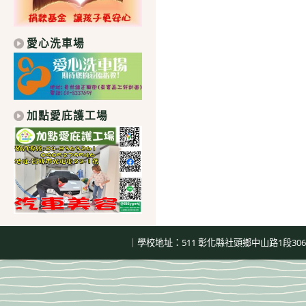
愛心洗車場
加點愛庇護工場
｜學校地址：511 彰化縣社頭鄉中山路1段306號｜總機：04