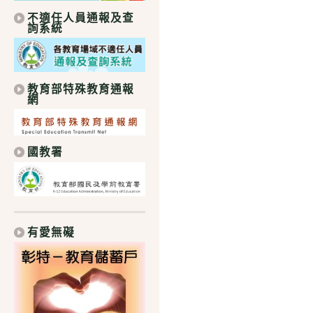
不適任人員通報及查
詢系統
教育部特殊教育通報
網
國教署
有愛無礙