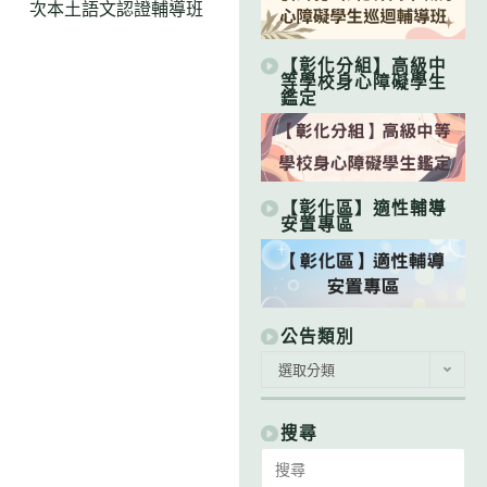
次本土語文認證輔導班
【彰化分組】高級中
等學校身心障礙學生
鑑定
【彰化區】適性輔導
安置專區
公告類別
公
選取分類
告
類
別
搜尋
Search
for: