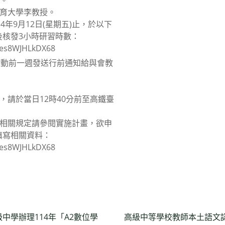
）。
教育大學李教授。
4年9月12日(星期五)止，於以下
後核發3小時研習時數：
hUes8WJHLkDX68
於活動前一週發送行前通知給與會教
：
，請於當日12時40分前至高鐵臺
，相關規定請參閱實施計畫，欲申
填寫相關資料：
hUes8WJHLkDX68
中學辦理114年「A2數位學
高級中等學校教師本土語文