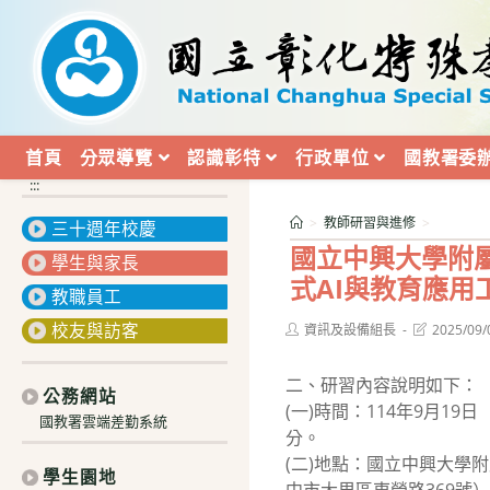
跳
轉
至
主
要
內
首頁
分眾導覽
認識彰特
行政單位
國教署委
容
:::
>
教師研習與進修
>
三十週年校慶
國立中興大學附屬
學生與家長
式AI與教育應用
教職員工
校友與訪客
Post
Post
資訊及設備組長
2025/09/
author:
last
modified:
二、研習內容說明如下：
公務網站
(一)時間：114年9月19
國教署雲端差勤系統
分。
(二)地點：國立中興大學
學生園地