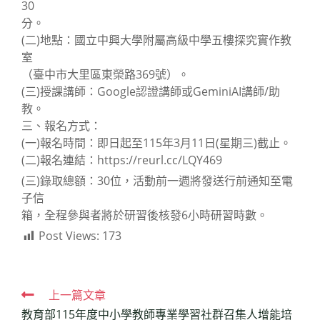
30
分。
(二)地點：國立中興大學附屬高級中學五樓探究實作教
室
（臺中市大里區東榮路369號）。
(三)授課講師：Google認證講師或GeminiAI講師/助
教。
三、報名方式：
(一)報名時間：即日起至115年3月11日(星期三)截止。
(二)報名連結：https://reurl.cc/LQY469
(三)錄取總額：30位，活動前一週將發送行前通知至電
子信
箱，全程參與者將於研習後核發6小時研習時數。
Post Views:
173
Read
上一篇文章
教育部115年度中小學教師專業學習社群召集人增能培
more