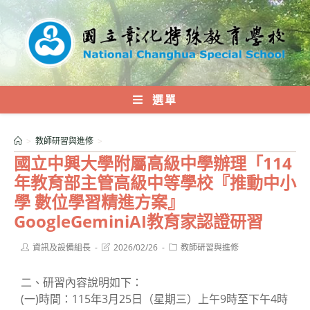
跳
轉
至
主
要
內
選單
容
>
教師研習與進修
>
國立中興大學附屬高級中學辦理「114
年教育部主管高級中等學校『推動中小
學 數位學習精進方案』
GoogleGeminiAI教育家認證研習
Post
Post
Post
資訊及設備組長
2026/02/26
教師研習與進修
author:
last
category:
modified:
二、研習內容說明如下：
(一)時間：115年3月25日（星期三）上午9時至下午4時