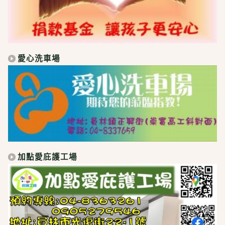
愛心洗車場
加點愛庇護工場