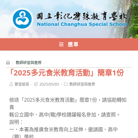
跳
轉
至
主
要
內
選單
容
>
教師研習與進修
>
「2025多元食米教育活動」簡章1份
Post
Post
Post
實習組長
2025/05/05
教師研習與進修
author:
last
category:
modified:
檢送「2025多元食米教育活動」簡章1份，請協助轉知
貴
轄公立國中、高中(職)學校踴躍報名參加，請查照。
說明：
一、本署為推廣食米教育向上延伸，邀請國、高中
（職）學校