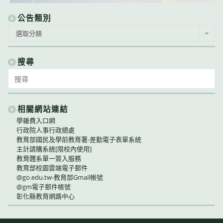
公告類別
公
選取分類
告
類
別
搜尋
Search
for:
相關網站連結
學雜費入口網
行政院人事行政總處
教育部國民及學前教育署-差勤電子表單系統
主計請購系統[限校內使用]
教育體系單一簽入服務
教育部校園雲端電子郵件
@go.edu.tw-教育部Gmail帳號
@gm電子郵件帳號
彰化縣教育網路中心