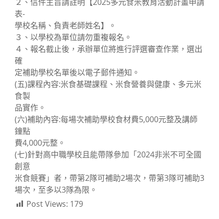
２、信件主旨請註明【2025多元食米教育活動計畫申請
表-
學校名稱、負責老師姓名】。
３、以學校為單位請勿重複報名。
４、報名截止後，承辦單位將進行評選審查作業，選出
確
定補助學校名單後以電子郵件通知。
(五)課程內容:米食基礎課程、米食營養與健康、多元米
食製
品實作。
(六)補助內容:每場次補助學校食材費5,000元整及講師
鐘點
費4,000元整。
(七)針對高中職學校且能帶隊參加「2024非米不可全國
創意
米食競賽」者，帶第2隊可補助2場次，帶第3隊可補助3
場次，至多以3隊為限。
Post Views:
179