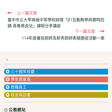
Read
上一篇文章
臺中市立大甲高級中等學校辦理「β1互動教學與實時回
more
饋-青春黑皮兒」課程分享講座
articles
下一篇文章
114年度優良廚師及新秀廚師表揚選拔活動一案
:::
三十週年校慶
學生與家長
教職員工
校友與訪客
公務網站