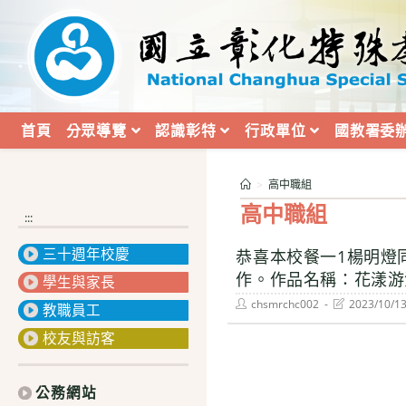
跳
轉
至
主
要
內
首頁
分眾導覽
認識彰特
行政單位
國教署委
容
>
高中職組
高中職組
:::
三十週年校慶
恭喜本校餐一1楊明燈
作。作品名稱：花漾游
學生與家長
Post
Post
chsmrchc002
2023/10/1
教職員工
author:
last
modified:
校友與訪客
公務網站