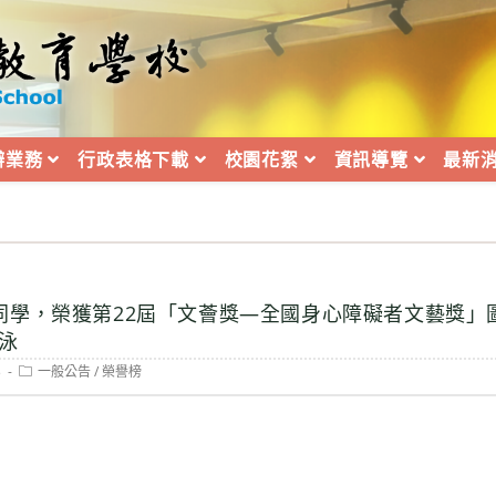
辦業務
行政表格下載
校園花絮
資訊導覽
最新
同學，榮獲第22屆「文薈獎—全國身心障礙者文藝獎」
泳
Post
3
一般公告
/
榮譽榜
category: