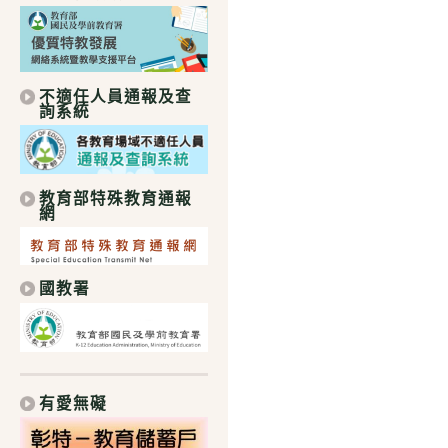
不適任人員通報及查
詢系統
教育部特殊教育通報
網
國教署
有愛無礙