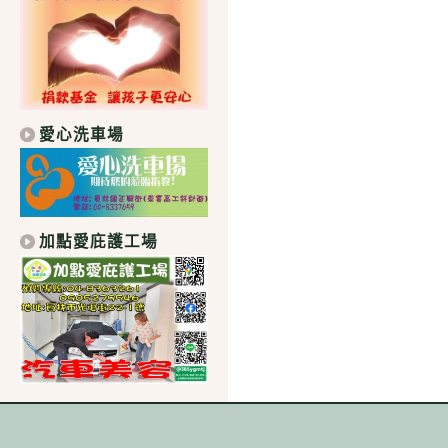
愛心洗車場
加點愛庇護工場
｜學校地址：511 彰化縣社頭鄉中山路1段306號｜總機：04