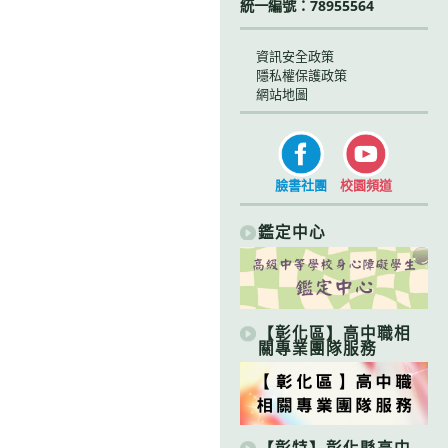
統一編號：78955564
資訊安全政策
隱私權保護政策
網站地圖
臉書社團
校園頻道
鑑定中心
【彰化區】高中職相
關專業團隊服務