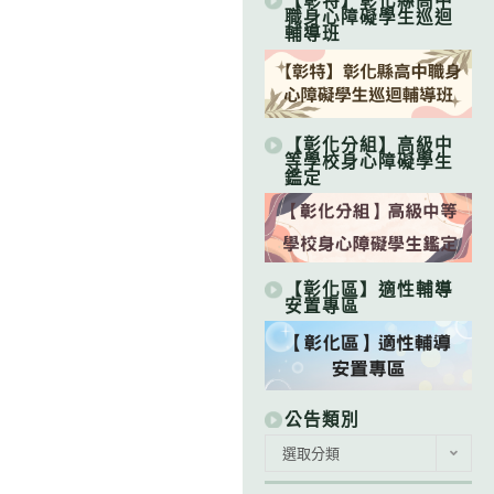
【彰特】彰化縣高中
職身心障礙學生巡迴
輔導班
【彰化分組】高級中
等學校身心障礙學生
鑑定
【彰化區】適性輔導
安置專區
公告類別
公
選取分類
告
類