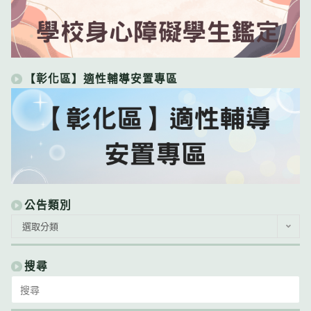
【彰化區】適性輔導安置專區
公告類別
公
選取分類
告
類
別
搜尋
Search
for: