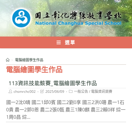
跳
轉
至
主
要
內
選單
容
>
電腦繪圖學生作品
電腦繪圖學生作品
113資訊技能競賽_電腦繪圖學生作品
Post
Post
Post
chsmrchc002
2025/06/09
一般公告
/
電腦資訊競賽
author:
last
category:
modified:
國一2沈0晴 國二1邱0賓 國二2劉0享 國三2洪0珊 農一1石
0貴 農一2郭0恩 農二2張0甄 農三1陳0麒 農三2賴0祥 綜一
1周0昌 綜...