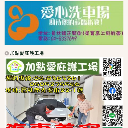
加點愛庇護工場