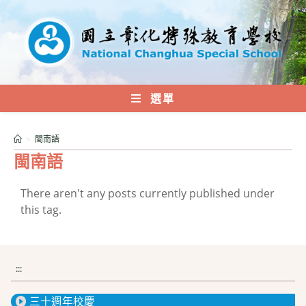
跳
轉
至
主
要
內
選單
容
>
閩南語
閩南語
There aren't any posts currently published under
this tag.
:::
三十週年校慶