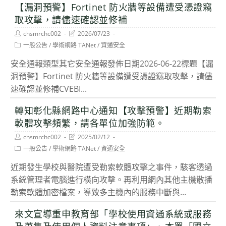
【漏洞預警】Fortinet 防火牆等設備遭受憑證竊
取攻擊，請儘速確認並修補
Post
Post
chsmrchc002
2026/07/23
author:
last
Post
一般公告
/
學術網路 TANet
/
資通安全
modified:
category:
安全通報類型其它安全通報發佈日期2026-06-22標題【漏
洞預警】Fortinet 防火牆等設備遭受憑證竊取攻擊，請儘
速確認並修補CVEBI...
轉知彰化縣網路中心通知【攻擊預警】近期勒索
軟體攻擊頻繁，請各單位加強防範。
Post
Post
chsmrchc002
2025/02/12
author:
last
Post
一般公告
/
學術網路 TANet
/
資通安全
modified:
category:
近期發生學校與醫院遭受勒索軟體攻擊之事件，駭客透過
系統管理者電腦進行橫向攻擊。再利用網內其他主機散播
勒索軟體加密檔案，導致多主機內的服務中斷與...
來文宣導重申教育部「學校使用資通系統或服務