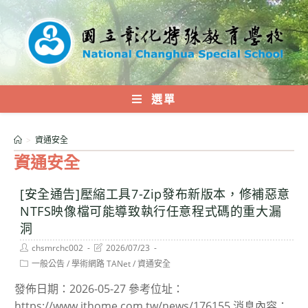
跳
轉
至
主
要
內
選單
容
>
資通安全
資通安全
[安全通告]壓縮工具7-Zip發布新版本，修補惡意
NTFS映像檔可能導致執行任意程式碼的重大漏
洞
Post
Post
chsmrchc002
2026/07/23
author:
last
Post
一般公告
/
學術網路 TANet
/
資通安全
modified:
category:
發佈日期：2026-05-27 參考位址：
https://www.ithome.com.tw/news/176155 消息內容：