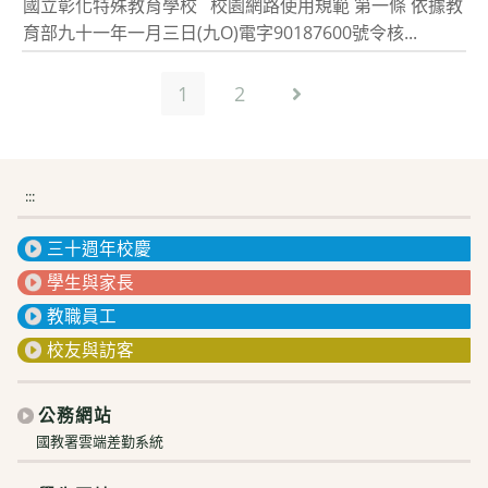
國立彰化特殊教育學校 校園網路使用規範 第一條 依據教
育部九十一年一月三日(九O)電字90187600號令核...
1
2
Go to the next page
:::
三十週年校慶
學生與家長
教職員工
校友與訪客
公務網站
國教署雲端差勤系統