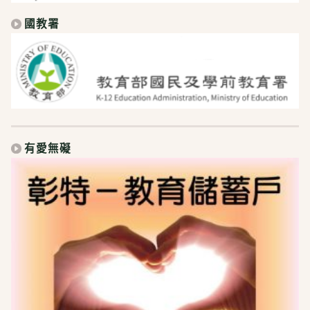
國教署
有愛無礙