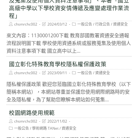
及蒐集及使用個人資料注意事項」、本署「國立
高級中學以下學校資安情傳遞及應變處理作業流
程」
Post
Post
Post
chsmrchc002
2024/03/12
一般公告
/
行政公告
/
資通安全
author:
last
category:
modified:
來文內容：1130001200下載 教育部國教署資通安全通報
流程說明圖下載 學校使用資通系統或服務蒐集及使用個人
資料注意事項下載 國立高中以上...
國立彰化特殊教育學校隱私權保護政策
Post
Post
Post
chsmrchc002
2023/09/11
一般公告
/
資通安全
author:
last
category:
modified:
隱私權保護政策 歡迎您蒞臨國立彰化特殊教育學校（以下
簡稱本網站），本網站尊重並保護您使用網際網路時的安
全及隱私權，為了幫助您瞭解本網站如何蒐集...
校園網路使用規範
Post
Post
chsmrchc002
2022/11/02
author:
last
Post
一般公告
/
學術網路 TANet
/
資通安全
modified:
category: