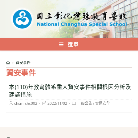
跳
轉
至
主
要
內
選單
容
>
資安事件
資安事件
本(110)年教育體系重大資安事件相關根因分析及
建議措施
Post
Post
Post
chsmrchc002
2022/11/02
一般公告
/
資通安全
author:
last
category:
modified:
:::