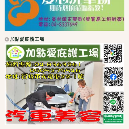
加點愛庇護工場