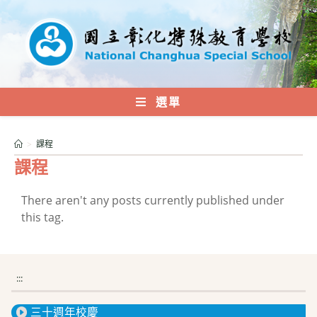
跳
轉
至
主
要
內
選單
容
>
課程
課程
There aren't any posts currently published under
this tag.
:::
三十週年校慶