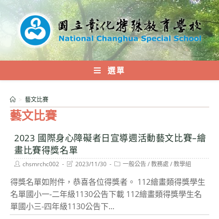
跳
轉
至
主
要
內
選單
容
>
藝文比賽
藝文比賽
2023 國際身心障礙者日宣導週活動藝文比賽–繪
畫比賽得獎名單
Post
Post
Post
chsmrchc002
2023/11/30
一般公告
/
教務處
/
教學組
author:
last
category:
modified:
得獎名單如附件，恭喜各位得獎者。 112繪畫類得獎學生
名單國小一-二年級1130公告下載 112繪畫類得獎學生名
單國小三-四年級1130公告下...