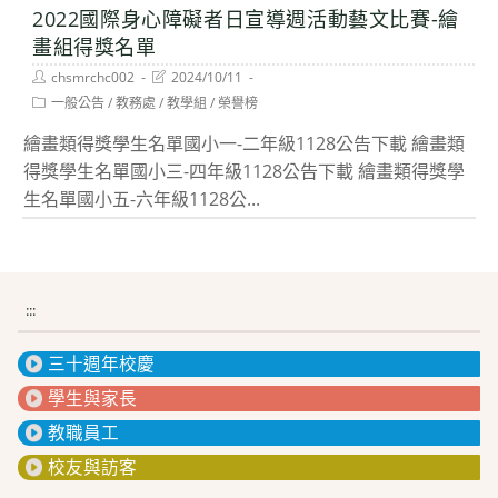
2022國際身心障礙者日宣導週活動藝文比賽-繪
畫組得獎名單
Post
Post
chsmrchc002
2024/10/11
author:
last
Post
一般公告
/
教務處
/
教學組
/
榮譽榜
modified:
category:
繪畫類得獎學生名單國小一-二年級1128公告下載 繪畫類
得獎學生名單國小三-四年級1128公告下載 繪畫類得獎學
生名單國小五-六年級1128公...
:::
三十週年校慶
學生與家長
教職員工
校友與訪客