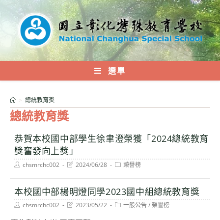
跳
轉
至
主
要
內
選單
容
>
總統教育獎
總統教育獎
恭賀本校國中部學生徐聿澄榮獲「2024總統教育
獎奮發向上獎」
Post
Post
Post
chsmrchc002
2024/06/28
榮譽榜
author:
last
category:
modified:
本校國中部楊明燈同學2023國中組總統教育獎
Post
Post
Post
chsmrchc002
2023/05/22
一般公告
/
榮譽榜
author:
last
category:
modified: