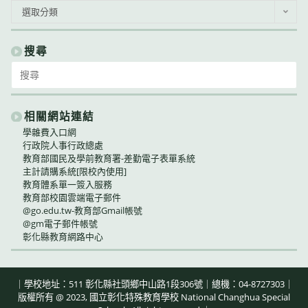
公
選取分類
告
類
別
搜尋
Search
for:
相關網站連結
學雜費入口網
行政院人事行政總處
教育部國民及學前教育署-差勤電子表單系統
主計請購系統[限校內使用]
教育體系單一簽入服務
教育部校園雲端電子郵件
@go.edu.tw-教育部Gmail帳號
@gm電子郵件帳號
彰化縣教育網路中心
｜學校地址：511 彰化縣社頭鄉中山路1段306號｜總機：04-8727303｜
版權所有 @ 2023, 國立彰化特殊教育學校 National Changhua Special