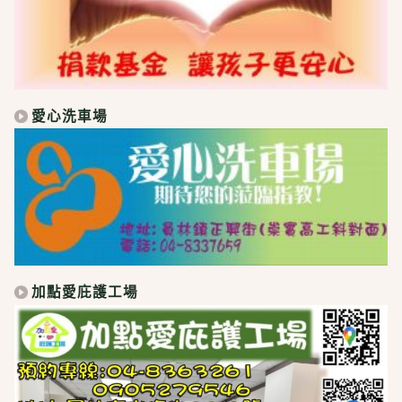
愛心洗車場
加點愛庇護工場