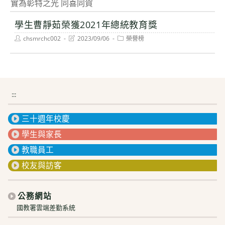
實為彰特之光 同喜同賀
學生曹靜茹榮獲2021年總統教育獎
Post
Post
Post
chsmrchc002
2023/09/06
榮譽榜
author:
last
category:
modified:
:::
三十週年校慶
學生與家長
教職員工
校友與訪客
公務網站
國教署雲端差勤系統