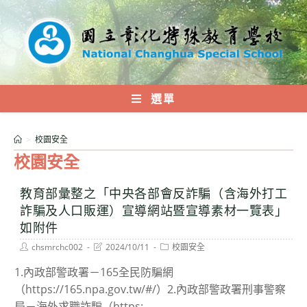
跳
轉
至
主
要
內
選單
容
>
校園安全
校園安全
教育部彙整之「中央各部會反詐騙（含海外打工
詐騙及人口販運）宣導網站暨宣導素材一覽表」
如附件
Post
Post
Post
chsmrchc002
2024/10/11
校園安全
author:
last
category:
modified:
1.內政部警政署－165全民防騙網
（https://165.npa.gov.tw/#/）2.內政部警政署刑事警察
局－海外求職詐騙（https:...