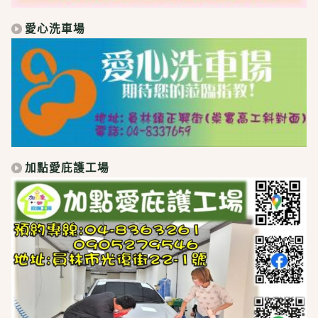
愛心洗車場
加點愛庇護工場