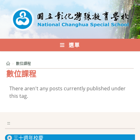
跳
轉
至
主
要
內
選單
容
>
數位課程
數位課程
There aren't any posts currently published under
this tag.
:::
三十週年校慶