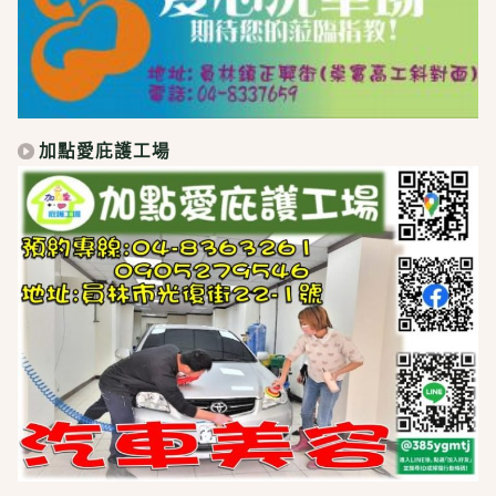
加點愛庇護工場