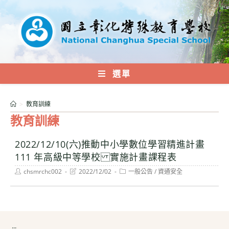
跳
轉
至
主
要
內
選單
容
>
教育訓練
教育訓練
2022/12/10(六)推動中小學數位學習精進計畫
111 年高級中等學校 實施計畫課程表
Post
Post
Post
chsmrchc002
2022/12/02
一般公告
/
資通安全
author:
last
category:
modified:
:::