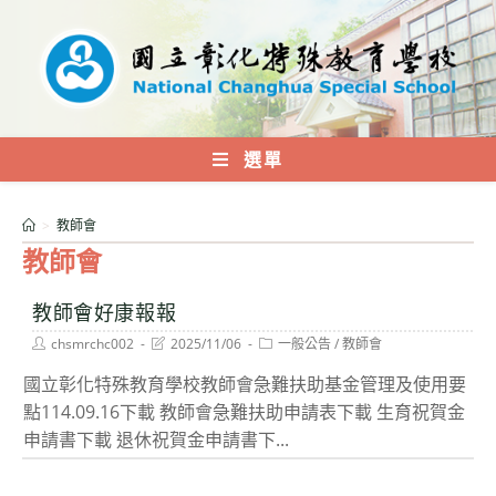
跳
轉
至
主
要
內
選單
容
>
教師會
教師會
教師會好康報報
Post
Post
Post
chsmrchc002
2025/11/06
一般公告
/
教師會
author:
last
category:
modified:
國立彰化特殊教育學校教師會急難扶助基金管理及使用要
點114.09.16下載 教師會急難扶助申請表下載 生育祝賀金
申請書下載 退休祝賀金申請書下...