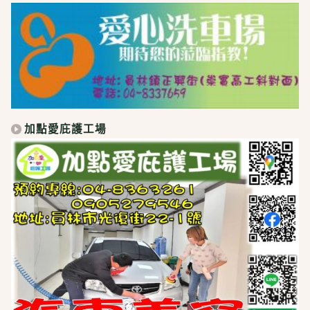
加點愛庇護工場