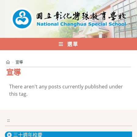
跳
轉
至
主
要
內
選單
容
>
宣導
宣導
There aren't any posts currently published under
this tag.
:::
三十週年校慶