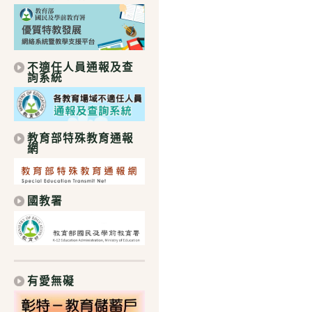
不適任人員通報及查
詢系統
教育部特殊教育通報
網
國教署
有愛無礙