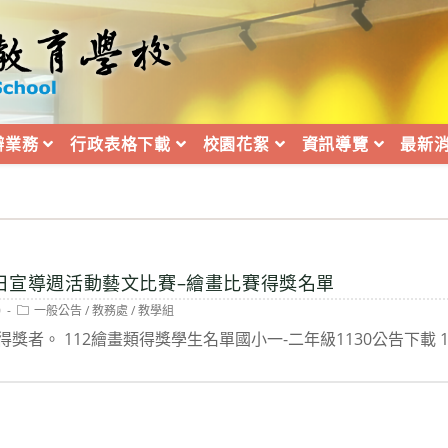
辦業務
行政表格下載
校園花絮
資訊導覽
最新
者日宣導週活動藝文比賽–繪畫比賽得獎名單
Post
0
一般公告
/
教務處
/
教學組
category:
獎者。 112繪畫類得獎學生名單國小一-二年級1130公告下載 