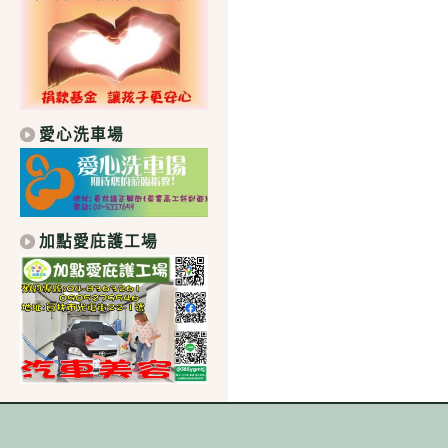
愛心洗車場
加點愛庇護工場
｜學校地址：511 彰化縣社頭鄉中山路1段306號｜總機：04