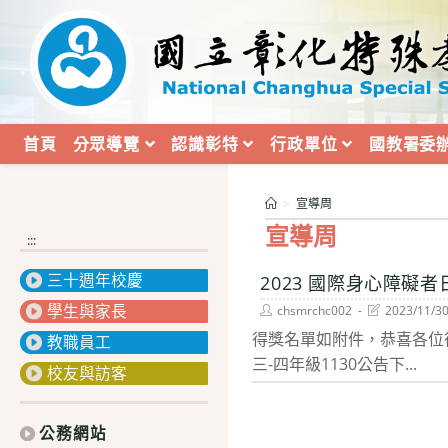
跳
轉
至
主
要
內
首頁
分眾導覽
認識彰特
行政單位
國教署委
容
>
宣導周
宣導周
:::
三十週年校慶
2023 國際身心障礙
學生與家長
Post
Post
chsmrchc002
2023/11/3
author:
last
得獎名單如附件，恭喜各位得
modified:
教職員工
三-四年級1130公告下...
校友與訪客
公務網站