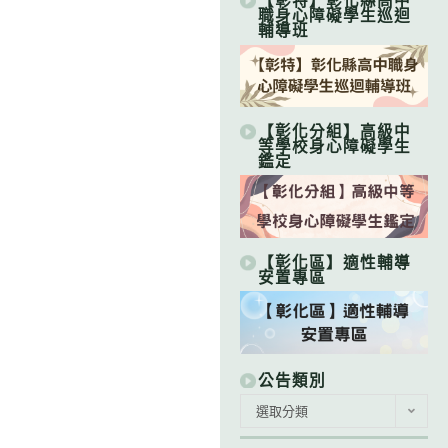
【彰特】彰化縣高中
職身心障礙學生巡迴
輔導班
【彰化分組】高級中
等學校身心障礙學生
鑑定
【彰化區】適性輔導
安置專區
公告類別
公
選取分類
告
類