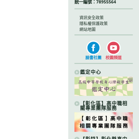
統一編號：78955564
資訊安全政策
隱私權保護政策
網站地圖
臉書社團
校園頻道
鑑定中心
【彰化區】高中職相
關專業團隊服務