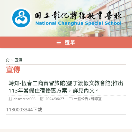
跳
轉
至
主
要
內
選單
容
>
宣傳
宣傳
轉知-恆春工商實習旅館(墾丁渡假文教會館)推出
113年暑假住宿優惠方案，詳見內文。
Post
Post
Post
chsmrchc003
2024/06/27
一般公告
/
輔導室
author:
last
category:
modified:
1130003344下載