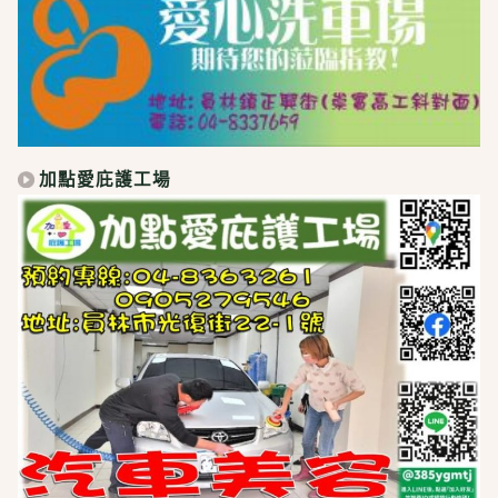
加點愛庇護工場