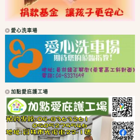
愛心洗車場
加點愛庇護工場