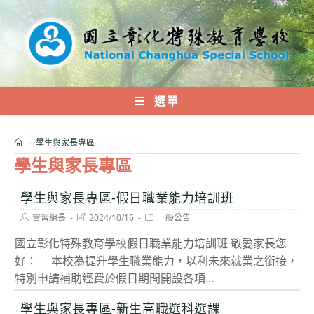
跳
轉
至
主
要
內
選單
容
>
學生與家長專區
學生與家長專區
學生與家長專區-假日職業能力培訓班
Post
Post
Post
實習組長
2024/10/16
一般公告
author:
last
category:
modified:
國立彰化特殊教育學校假日職業能力培訓班 敬愛家長您
好： 本校為提升學生職業能力，以利未來就業之銜接，
特別申請補助經費於假日期間開設各項...
學生與家長專區-新生高職選科選課