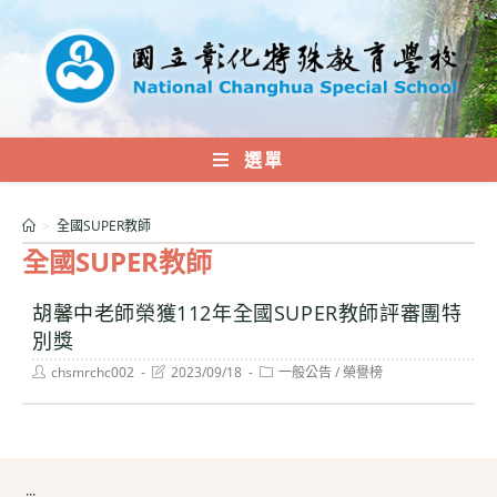
跳
轉
至
主
要
內
選單
容
>
全國SUPER教師
全國SUPER教師
胡馨中老師榮獲112年全國SUPER教師評審團特
別獎
Post
Post
Post
chsmrchc002
2023/09/18
一般公告
/
榮譽榜
author:
last
category:
modified:
:::