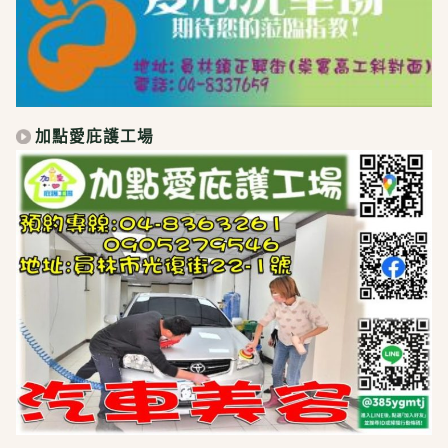
加點愛庇護工場