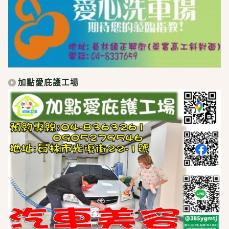
加點愛庇護工場