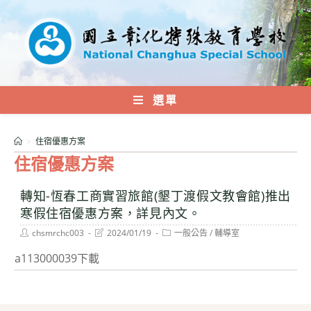
跳
轉
至
主
要
內
選單
容
>
住宿優惠方案
住宿優惠方案
轉知-恆春工商實習旅館(墾丁渡假文教會館)推出
寒假住宿優惠方案，詳見內文。
Post
Post
Post
chsmrchc003
2024/01/19
一般公告
/
輔導室
author:
last
category:
modified:
a113000039下載