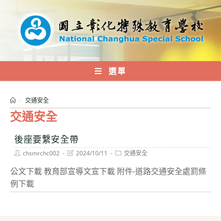
跳
轉
至
主
要
內
選單
容
>
交通安全
交通安全
後座要繫安全帶
Post
Post
Post
chsmrchc002
2024/10/11
交通安全
author:
last
category:
modified:
公文下載 教育部宣導文宣下載 附件-道路交通安全處罰條
例下載