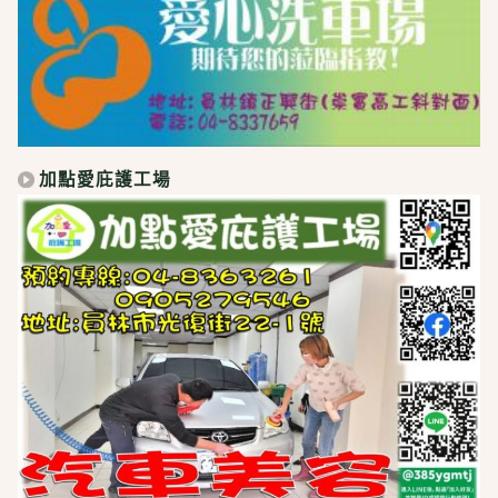
加點愛庇護工場