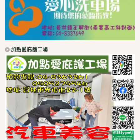
加點愛庇護工場