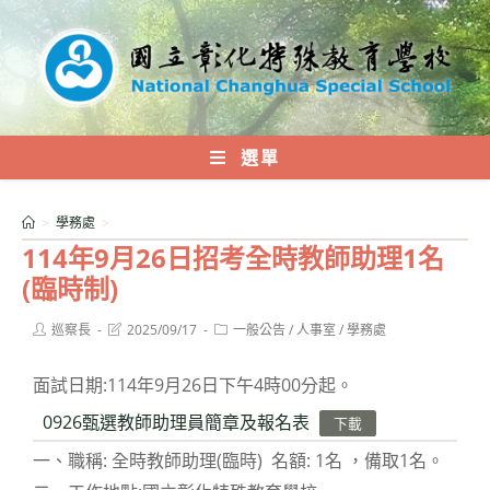
跳
轉
至
主
要
內
選單
容
>
學務處
>
114年9月26日招考全時教師助理1名
(臨時制)
Post
Post
Post
巡察長
2025/09/17
一般公告
/
人事室
/
學務處
author:
last
category:
modified:
面試日期:114年9月26日下午4時00分起。
0926甄選教師助理員簡章及報名表
下載
一、職稱: 全時教師助理(臨時) 名額: 1名 ，備取1名。