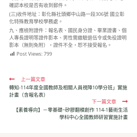
確認本校是否有收到郵件。
(三)收件地址：彰化縣社頭鄉中山路一段306號 國立彰
化特殊教育學校學務處。
九、應檢附證件：報名表、國民身分證、畢業證書、個
人專長證明等證件影本、男性需繳驗退伍令或免役證明
影本（無則免附），證件不全，恕不接受報名。
Post Views:
799
Read
上一篇文章
轉知-114年度全國教師及相關人員視障10學分班」實施
more
計畫（含報名表）
articles
下一篇文章
【素養導向】－零基礎~矽膠翻模創作 114-1藝術生活
學科中心全國教師研習實施計畫