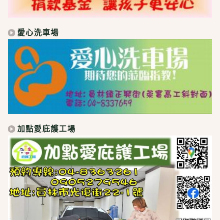
愛心洗車場
加點愛庇護工場