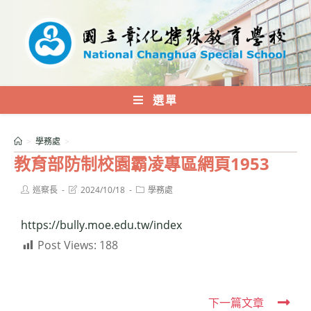
跳
轉
至
主
要
內
選單
容
>
學務處
>
教育部防制校園霸凌專區網頁1953
Post
Post
Post
巡察長
2024/10/18
學務處
author:
last
category:
modified:
https://bully.moe.edu.tw/index
Post Views:
188
Read
下一篇文章