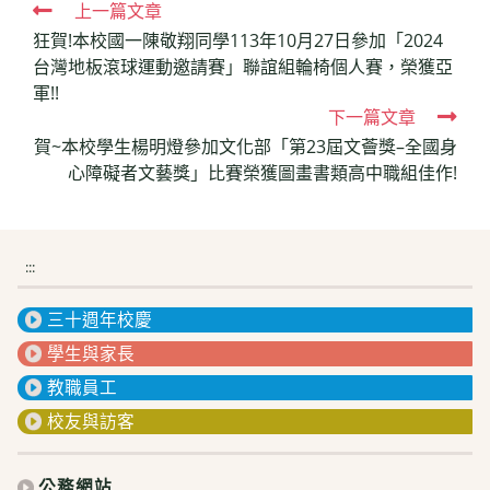
Read
上一篇文章
狂賀!本校國一陳敬翔同學113年10月27日參加「2024
more
台灣地板滾球運動邀請賽」聯誼組輪椅個人賽，榮獲亞
articles
軍!!
下一篇文章
賀~本校學生楊明燈參加文化部「第23屆文薈獎–全國身
心障礙者文藝獎」比賽榮獲圖畫書類高中職組佳作!
:::
三十週年校慶
學生與家長
教職員工
校友與訪客
公務網站