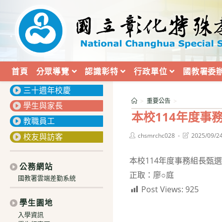
跳
轉
至
主
要
內
首頁
分眾導覽
認識彰特
行政單位
國教署委
:::
容
三十週年校慶
>
重要公告
>
學生與家長
本校114年度事
教職員工
Post
Post
校友與訪客
chsmrchc028
2025/09/2
author:
last
modified:
本校114年度事務組長甄
公務網站
正取：廖○庭
國教署雲端差勤系統
Post Views:
925
學生園地
入學資訊