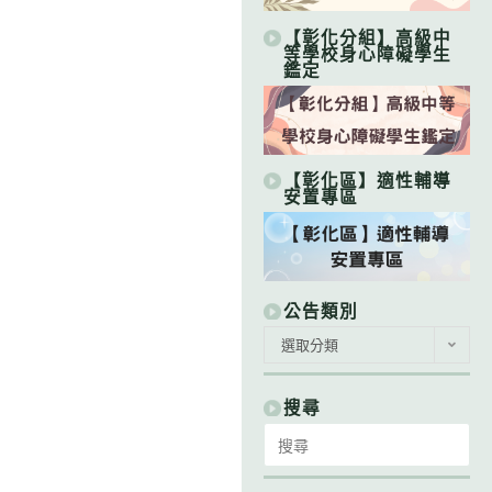
【彰化分組】高級中
等學校身心障礙學生
鑑定
【彰化區】適性輔導
安置專區
公告類別
公
選取分類
告
類
別
搜尋
Search
for: