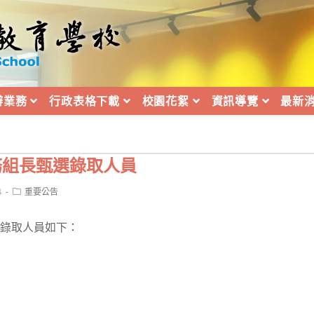
辦業務
行政表格下載
校園花絮
資訊導覽
最新
務組長甄選錄取人員
Post
4
重要公告
category:
選錄取人員如下：