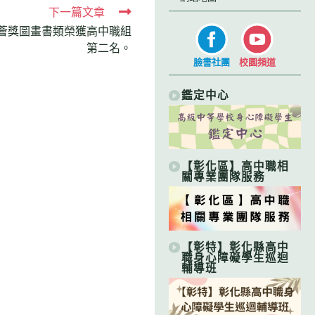
下一篇文章
文薈獎圖畫書類榮獲高中職組
第二名。
臉書社團
校園頻道
鑑定中心
【彰化區】高中職相
關專業團隊服務
【彰特】彰化縣高中
職身心障礙學生巡迴
輔導班