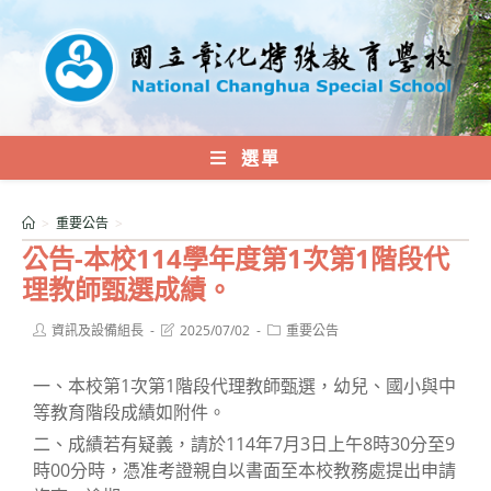
跳
轉
至
主
要
內
選單
容
>
重要公告
>
公告-本校114學年度第1次第1階段代
理教師甄選成績。
Post
Post
Post
資訊及設備組長
2025/07/02
重要公告
author:
last
category:
modified:
一、本校第1次第1階段代理教師甄選，幼兒、國小與中
等教育階段成績如附件。
二、成績若有疑義，請於114年7月3日上午8時30分至9
時00分時，憑准考證親自以書面至本校教務處提出申請