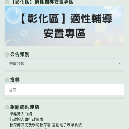
【彰化區】適性輔導安置專區
公告類別
公
選取分類
告
類
別
搜尋
Search
for:
相關網站連結
學雜費入口網
行政院人事行政總處
教育部國民及學前教育署-差勤電子表單系統