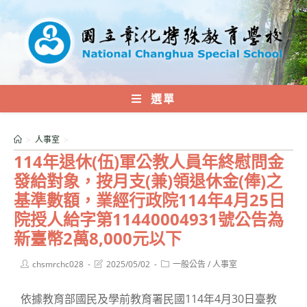
跳
轉
至
主
要
內
選單
容
>
人事室
>
114年退休(伍)軍公教人員年終慰問金
發給對象，按月支(兼)領退休金(俸)之
基準數額，業經行政院114年4月25日
院授人給字第11440004931號公告為
新臺幣2萬8,000元以下
Post
Post
Post
chsmrchc028
2025/05/02
一般公告
/
人事室
author:
last
category:
modified:
依據教育部國民及學前教育署民國114年4月30日臺教