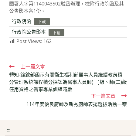
國署人字第1140043502號函辦理，檢附行政院函及其
公告影本各1份。
行政院函
下載
行政院公告影本
下載
Post Views:
162
Read
上一篇文章
轉知-銓敘部函示有關衛生福利部醫事人員繼續教育積
more
分管理系統課程積分採認為醫事人員師(一)級、師(二)級
articles
任用資格之醫事專業訓練時數
下一篇文章
114年度優良廚師及新秀廚師表揚選拔活動一案
:::