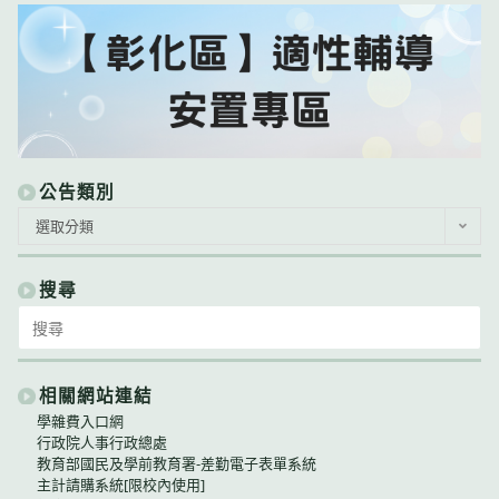
公告類別
公
選取分類
告
類
別
搜尋
Search
for:
相關網站連結
學雜費入口網
行政院人事行政總處
教育部國民及學前教育署-差勤電子表單系統
主計請購系統[限校內使用]