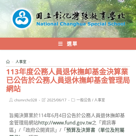
跳
轉
至
主
要
內
選單
容
>
人事室
>
113年度公務人員退休撫卹基金決算業
已公告於公務人員退休撫卹基金管理局
網站
Post
Post
Post
chsmrchc028
2025/06/17
一般公告
/
人事室
author:
last
category:
modified:
旨揭決算業於114年6月4日公告於公務人員退休撫卹基
金管理局網站
http://www.fund.gov.tw
之「資訊專
區」/「政府公開資訊」/「
預算及決算書（單位及附屬