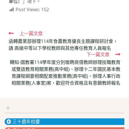
單位）
」項下。
Post Views:
152
Read
上一篇文章
函轉農業部辦理114年食農教育優良主題課程研討會，
more
請 高級中等以下學校教師與其他專任教育人員報名
articles
下一篇文章
轉知-國教署114學年度分別徵聘商借教師辦理技職教育
或雙語教育相關業務(高中組)、辦理十二年國民基本教
育課程綱要相關配套推動業務(高中組)、辦理人事行政
相關業務(人事室)案，歡迎符合資格且有意願教師報名
:::
三十週年校慶