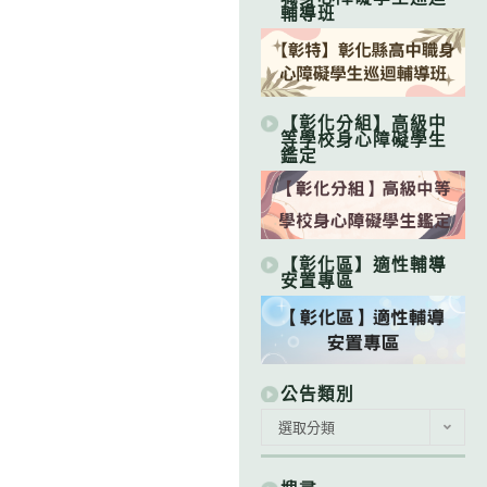
輔導班
【彰化分組】高級中
等學校身心障礙學生
鑑定
【彰化區】適性輔導
安置專區
公告類別
公
選取分類
告
類
別