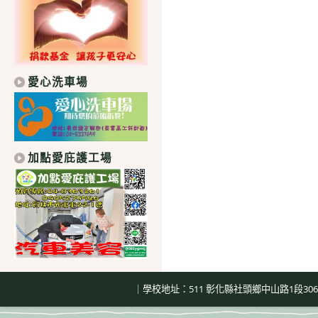
愛心洗車場
加點愛庇護工場
｜學校地址：511 彰化縣社頭鄉中山路1段306號｜總機：04