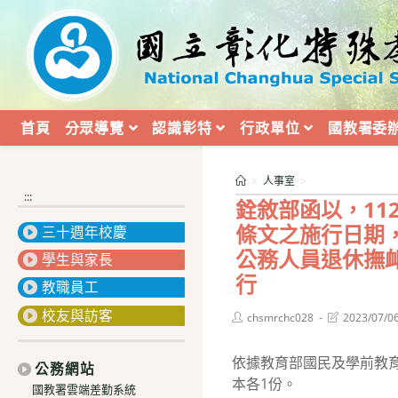
跳
轉
至
主
要
內
首頁
分眾導覽
認識彰特
行政單位
國教署委
容
>
人事室
>
:::
銓敘部函以，11
條文之施行日期
三十週年校慶
公務人員退休撫卹
學生與家長
行
教職員工
校友與訪客
Post
Post
chsmrchc028
2023/07/0
author:
last
modified:
依據教育部國民及學前教育署
公務網站
本各1份。
國教署雲端差勤系統