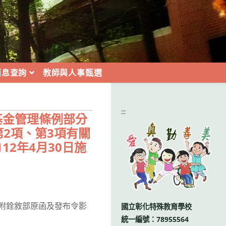
消息查詢
教師與人事甄選
:::
基金管理條例部分
2項、第3項有關
12年4月30日施
，檢附銓敘部原函及發布令影
國立彰化特殊教育學校
統一編號：78955564