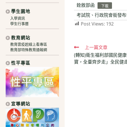
銓敘部函
下載
學生園地
考試院、行政院會銜發布
入學資訊
Post Views:
192
學生行事曆
教育網站
教育雲疫起線上看專區
Read
上一篇文章
教育部特殊教育通報網
(轉知)衛生福利部國民健康
more
寶，全臺齊步走」全民健
性平專區
articles
宣導網站