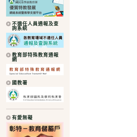
不適任人員通報及查
詢系統
教育部特殊教育通報
網
國教署
有愛無礙