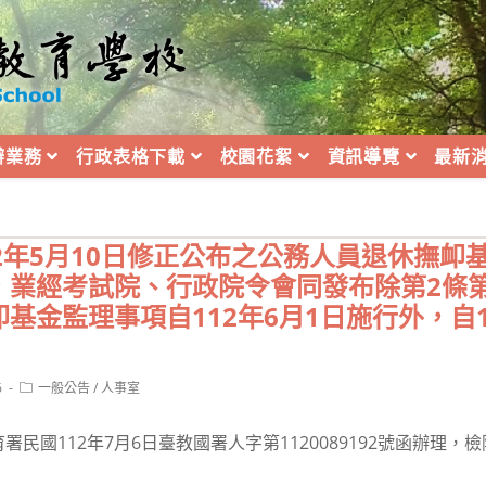
辦業務
行政表格下載
校園花絮
資訊導覽
最新
2年5月10日修正公布之公務人員退休撫卹
，業經考試院、行政院令會同發布除第2條第
基金監理事項自112年6月1日施行外，自1
Post
6
一般公告
/
人事室
category:
民國112年7月6日臺教國署人字第1120089192號函辦理