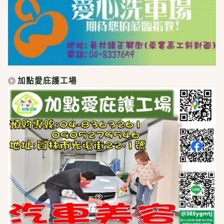
加點愛庇護工場