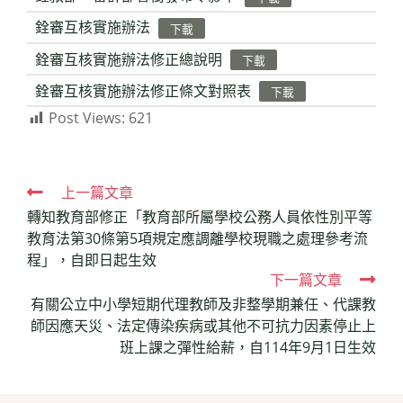
銓審互核實施辦法
下載
銓審互核實施辦法修正總說明
下載
銓審互核實施辦法修正條文對照表
下載
Post Views:
621
Read
上一篇文章
轉知教育部修正「教育部所屬學校公務人員依性別平等
more
教育法第30條第5項規定應調離學校現職之處理參考流
articles
程」，自即日起生效
下一篇文章
有關公立中小學短期代理教師及非整學期兼任、代課教
師因應天災、法定傳染疾病或其他不可抗力因素停止上
班上課之彈性給薪，自114年9月1日生效