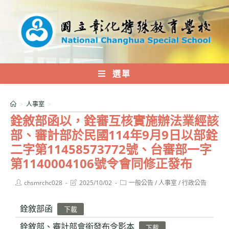
跳
轉
至
主
要
內
選單
容
>
人事室
>
銓敘部函以，銓審互核實施辦法業經該
部、審計部於民國114年9月9日以部銓
二字第11458573772號、台審部一字
第1140004106號令會同修正發布
Post
Post
Post
chsmrchc028
2025/10/02
一般公告
/
人事室
/
行政公告
author:
last
category:
modified:
銓敘部函
下載
銓敘部、審計部會銜發布令影本
下載