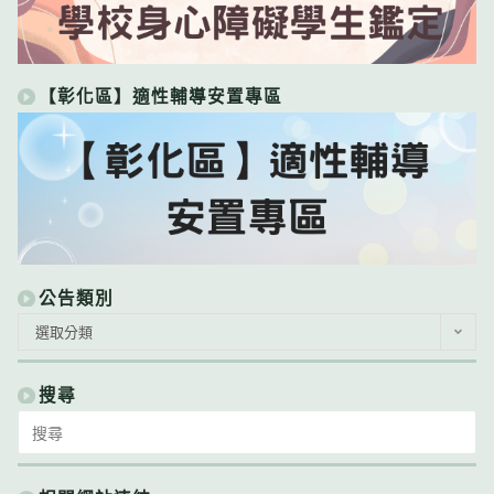
【彰化區】適性輔導安置專區
公告類別
公
選取分類
告
類
別
搜尋
Search
for: