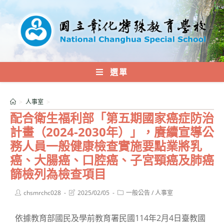
跳
轉
至
主
要
內
選單
容
>
人事室
>
配合衛生福利部「第五期國家癌症防治
計畫（2024-2030年）」，賡續宣導公
務人員一般健康檢查實施要點業將乳
癌、大腸癌、口腔癌、子宮頸癌及肺癌
篩檢列為檢查項目
Post
Post
Post
chsmrchc028
2025/02/05
一般公告
/
人事室
author:
last
category:
modified:
依據教育部國民及學前教育署民國114年2月4日臺教國