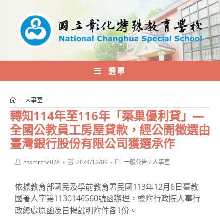
跳
轉
至
主
要
內
選單
容
>
人事室
>
轉知114年至116年「築巢優利貸」—
全國公教員工房屋貸款，經公開徵選由
臺灣銀行股份有限公司獲選承作
Post
Post
Post
chsmrchc028
2024/12/09
一般公告
/
人事室
author:
last
category:
modified:
依據教育部國民及學前教育署民國113年12月6日臺教
國署人字第1130146560號函辦理，檢附行政院人事行
政總處原函及旨揭說明附件各1份。