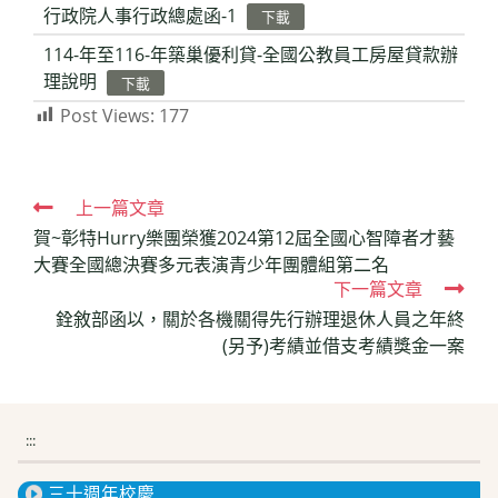
行政院人事行政總處函-1
下載
114-年至116-年築巢優利貸-全國公教員工房屋貸款辦
理說明
下載
Post Views:
177
Read
上一篇文章
賀~彰特Hurry樂團榮獲2024第12屆全國心智障者才藝
more
大賽全國總決賽多元表演青少年團體組第二名
articles
下一篇文章
銓敘部函以，關於各機關得先行辦理退休人員之年終
(另予)考績並借支考績獎金一案
:::
三十週年校慶