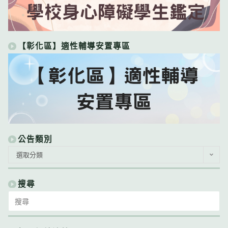
【彰化區】適性輔導安置專區
公告類別
公
選取分類
告
類
別
搜尋
Search
for: