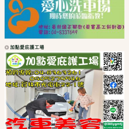
加點愛庇護工場