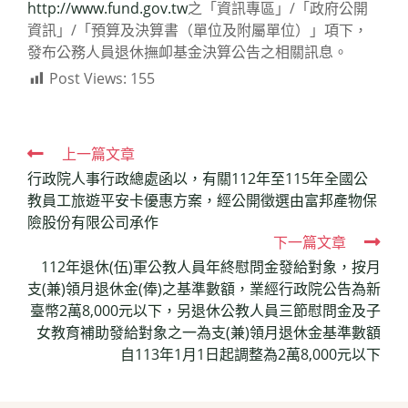
http://www.fund.gov.tw
之「資訊專區」/「政府公開
資訊」/「預算及決算書（單位及附屬單位）」項下，
發布公務人員退休撫卹基金決算公告之相關訊息。
Post Views:
155
Read
上一篇文章
行政院人事行政總處函以，有關112年至115年全國公
more
教員工旅遊平安卡優惠方案，經公開徵選由富邦產物保
articles
險股份有限公司承作
下一篇文章
112年退休(伍)軍公教人員年終慰問金發給對象，按月
支(兼)領月退休金(俸)之基準數額，業經行政院公告為新
臺幣2萬8,000元以下，另退休公教人員三節慰問金及子
女教育補助發給對象之一為支(兼)領月退休金基準數額
自113年1月1日起調整為2萬8,000元以下