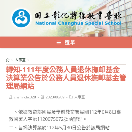
跳
轉
至
主
要
內
選單
容
>
人事室
>
轉知-111年度公務人員退休撫卹基金
決算業公告於公務人員退休撫卹基金管
理局網站
Post
Post
Post
chsmrchc028
2023/06/09
人事室
author:
last
category:
modified:
一、依據教育部國民及學前教育署民國112年6月8日臺
教國署人字第1120075072號函辦理。
二、旨揭決算業於112年5月30日公告於該局網站