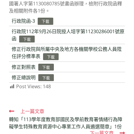
國署人字第1130080785號書函辦理，檢附行政院函釋
及相關附件各1份。
行政院函-3
下載
行政院112年9月26日院授人培字第11230286001號原
函
下載
修正行政院與所屬中央及地方各機關學校公務人員陞
任評分標準表
下載
修正對照表
下載
修正總說明
下載
Post Views:
148
Read
上一篇文章
轉知「113學年度教育部國民及學前教育署情緒行為障
more
礙學生特殊教育資源中心專業工作人員遴選簡章」1份
articles
下一篇文章