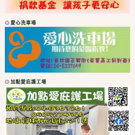
愛心洗車場
加點愛庇護工場