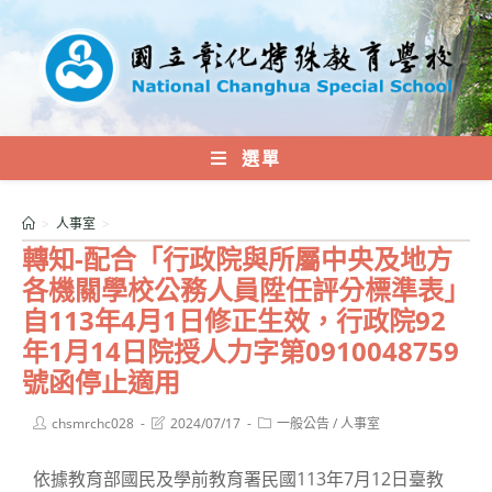
跳
轉
至
主
要
內
選單
容
>
人事室
>
轉知-配合「行政院與所屬中央及地方
各機關學校公務人員陞任評分標準表」
自113年4月1日修正生效，行政院92
年1月14日院授人力字第0910048759
號函停止適用
Post
Post
Post
chsmrchc028
2024/07/17
一般公告
/
人事室
author:
last
category:
modified:
依據教育部國民及學前教育署民國113年7月12日臺教