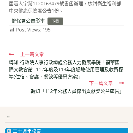
國署人字第1120163479號書函辦理，檢附衛生福利部
中央健康保險署公告1份。
健保署公告影本
下載
Post Views:
195
Read
上一篇文章
轉知-行政院人事行政總處公務人力發展學院「福華國
more
際文教會館─112年度及113年度場地使用管理及收費標
articles
準(住宿、會議、餐飲等優惠方案)」
下一篇文章
轉知「112年公務人員傑出貢獻獎公益廣告」
:::
三十週年校慶