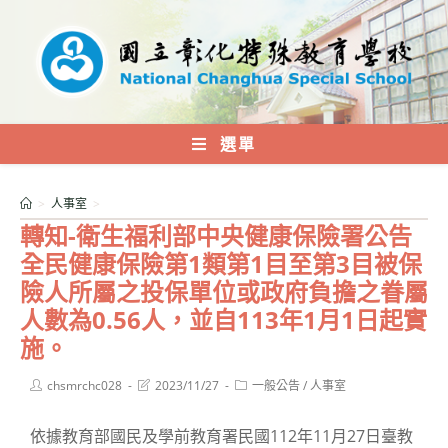
跳
轉
至
主
要
內
選單
容
>
人事室
>
轉知-衛生福利部中央健康保險署公告
全民健康保險第1類第1目至第3目被保
險人所屬之投保單位或政府負擔之眷屬
人數為0.56人，並自113年1月1日起實
施。
Post
Post
Post
chsmrchc028
2023/11/27
一般公告
/
人事室
author:
last
category:
modified:
依據教育部國民及學前教育署民國112年11月27日臺教