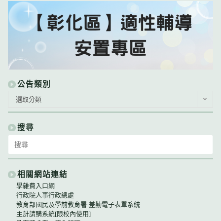
公告類別
公
選取分類
告
類
別
搜尋
Search
for:
相關網站連結
學雜費入口網
行政院人事行政總處
教育部國民及學前教育署-差勤電子表單系統
主計請購系統[限校內使用]