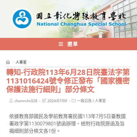
跳
轉
至
主
要
內
選單
容
>
人事室
>
轉知-行政院113年6月28日院臺法字第
1131016424號令修正發布「國家機密
保護法施行細則」部分條文
Post
Post
Post
chsmrchc028
2024/07/09
一般公告
/
人事室
author:
last
category:
modified:
依據教育部國民及學前教育署民國113年7月5日臺教國
署政字第1130079801號函辦理，檢附行政院原函及旨
揭細則部分條文各1份。