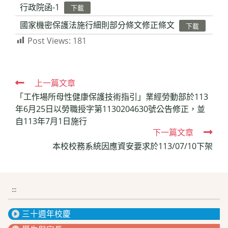
行政院函-1
下載
國家機密保護法施行細則部分條文修正條文
下載
Post Views:
181
Read
上一篇文章
「工作場所母性健康保護技術指引」業經勞動部於113
more
年6月25日以勞職授字第1130204630號公告修正，並
articles
自113年7月1日施行
下一篇文章
本校校務系統因應資安要求於113/07/10下架
:::
三十週年校慶