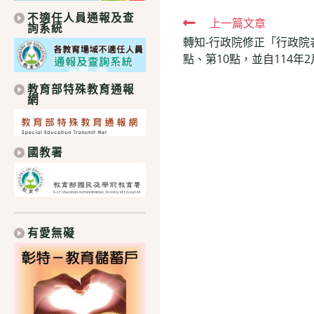
不適任人員通報及查
Read
上一篇文章
詢系統
轉知-行政院修正「行政院
more
點、第10點，並自114年2
articles
教育部特殊教育通報
網
國教署
有愛無礙