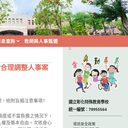
消息查詢
教師與人事甄選
:::
請合理調整人事案
辦理，檢附旨揭注意事項1
國立彰化特殊教育學校
統一編號：78955564
過度或不當負擔之情況下，
人權及基本自由。次依身心
資訊安全政策