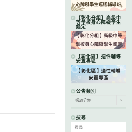
【彰化分組】高級中
等學校身心障礙學生
鑑定
【彰化區】適性輔導
安置專區
公告類別
公
選取分類
告
類
別
搜尋
Search
for: