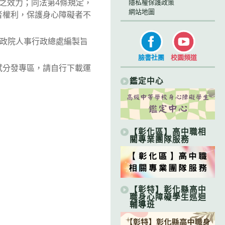
之效力；同法第4條規定，
隱私權保護政策
網站地圖
者權利，保護身心障礙者不
行政院人事行政總處編製旨
臉書社團
校園頻道
試分發專區，請自行下載運
鑑定中心
【彰化區】高中職相
關專業團隊服務
【彰特】彰化縣高中
職身心障礙學生巡迴
輔導班