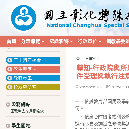
跳
轉
至
主
要
內
首頁
分眾導覽
認識彰特
行政單位
國教署委
容
:::
>
人事室
>
三十週年校慶
轉知-行政院與
學生與家長
件受理與執行注
教職員工
校友與訪客
Post
Post
chsmrchc028
2025/03/1
author:
last
modified:
一、依據教育部國民及學前教
公務網站
份。
國教署雲端差勤系統
二、依身心障礙者權利公約
進行必要及適當之修改與
學生園地