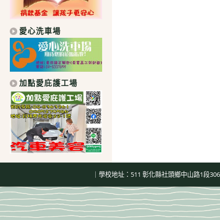
愛心洗車場
加點愛庇護工場
｜學校地址：511 彰化縣社頭鄉中山路1段306號｜總機：04