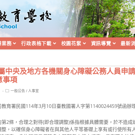
辦業務
行政表格下載
校園花絮
資訊導覽
最新
所屬中央及地方各機關身心障礙公務人員申
意事項
Post
1
一般公告
/
人事室
category:
育署民國114年3月10日臺教國署人字第1140024459號函
第2條，合理之對待(即合理調整)係指根據具體需要，於不造成
調整，以確保身心障礙者在與其他人平等基礎上享有或行使所有