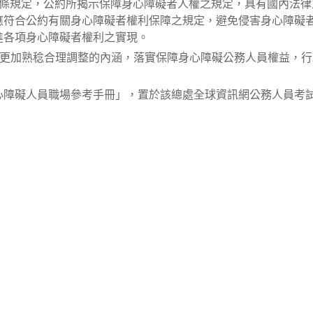
2條規定，公約所揭示保障身心障礙者人權之規定，具有國內法律
應符合公約有關身心障礙者權利保障之規定，避免侵害身心障礙
進各項身心障礙者權利之實現。
校能更加熟稔合理調整的內涵，落實保障身心障礙公務人員權益，
心障礙人員職場參考手冊」，置於該總處全球資訊網公務人員考