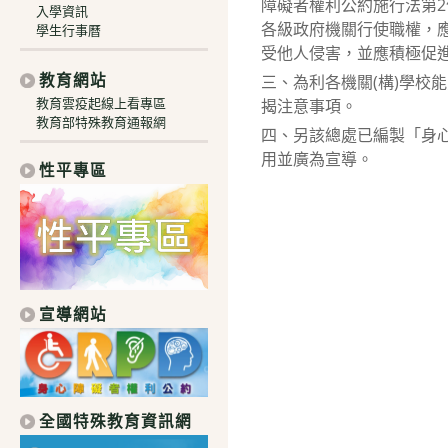
障礙者權利公約施行法第
入學資訊
各級政府機關行使職權，
學生行事曆
受他人侵害，並應積極促
教育網站
三、為利各機關(構)學
教育雲疫起線上看專區
揭注意事項。
教育部特殊教育通報網
四、另該總處已編製「身
用並廣為宣導。
性平專區
宣導網站
全國特殊教育資訊網