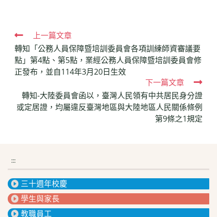
Read
上一篇文章
轉知「公務人員保障暨培訓委員會各項訓練師資審議要
more
點」第4點、第5點，業經公務人員保障暨培訓委員會修
articles
正發布，並自114年3月20日生效
下一篇文章
轉知-大陸委員會函以，臺灣人民領有中共居民身分證
或定居證，均屬違反臺灣地區與大陸地區人民關係條例
第9條之1規定
:::
三十週年校慶
學生與家長
教職員工