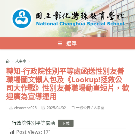
跳
轉
至
主
要
內
選單
容
>
人事室
>
轉知-行政院性別平等處函送性別友善
職場圖文懶人包及《Lookup!拯救公
司大作戰》性別友善職場動畫短片，歡
迎廣為宣導運用
Post
Post
Post
chsmrchc028
2025/04/02
一般公告
/
人事室
author:
last
category:
modified:
行政院性別平等處函
下載
Post Views:
171