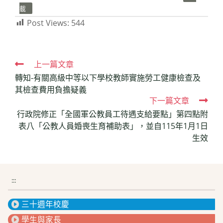
載
Post Views:
544
Read
上一篇文章
轉知-有關高級中等以下學校教師實施勞工健康檢查及
more
其檢查費用負擔疑義
articles
下一篇文章
行政院修正「全國軍公教員工待遇支給要點」第四點附
表八「公教人員婚喪生育補助表」，並自115年1月1日
生效
:::
三十週年校慶
學生與家長