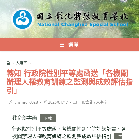
跳
轉
至
主
要
內
選單
容
>
人事室
>
轉知-行政院性別平等處函送「各機關
辦理人權教育訓練之監測與成效評估指
引」
Post
Post
Post
chsmrchc028
2026/01/17
一般公告
/
人事室
author:
last
category:
modified:
教育部書函
下載
行政院性別平等處函、各機關性別平等訓練計畫、各
機關辦理人權教育訓練之監測與成效評估指引
下