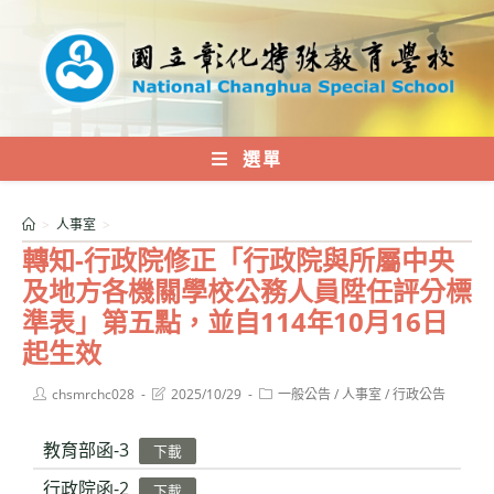
跳
轉
至
主
要
內
選單
容
>
人事室
>
轉知-行政院修正「行政院與所屬中央
及地方各機關學校公務人員陞任評分標
準表」第五點，並自114年10月16日
起生效
Post
Post
Post
chsmrchc028
2025/10/29
一般公告
/
人事室
/
行政公告
author:
last
category:
modified:
教育部函-3
下載
行政院函-2
下載