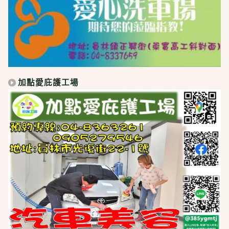
加點愛庇護工場