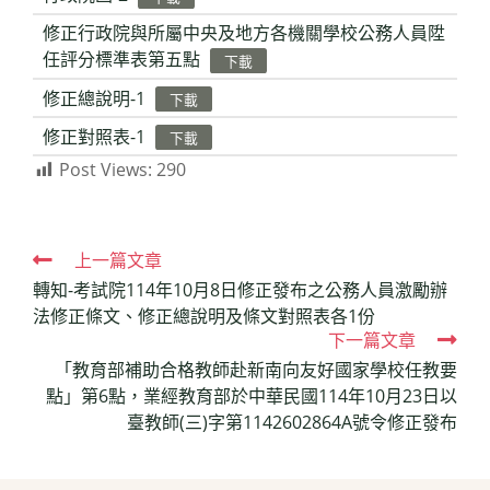
修正行政院與所屬中央及地方各機關學校公務人員陞
任評分標準表第五點
下載
修正總說明-1
下載
修正對照表-1
下載
Post Views:
290
Read
上一篇文章
轉知-考試院114年10月8日修正發布之公務人員激勵辦
more
法修正條文、修正總說明及條文對照表各1份
articles
下一篇文章
「教育部補助合格教師赴新南向友好國家學校任教要
點」第6點，業經教育部於中華民國114年10月23日以
臺教師(三)字第1142602864A號令修正發布