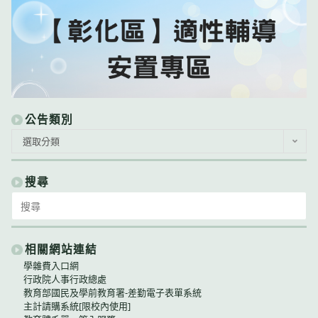
公告類別
公
選取分類
告
類
別
搜尋
Search
for:
相關網站連結
學雜費入口網
行政院人事行政總處
教育部國民及學前教育署-差勤電子表單系統
主計請購系統[限校內使用]