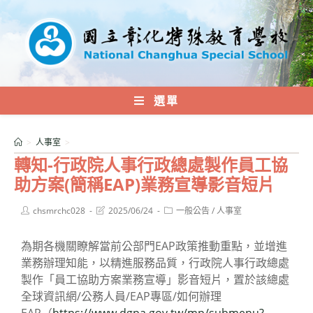
跳
轉
至
主
要
內
選單
容
>
人事室
>
轉知-行政院人事行政總處製作員工協
助方案(簡稱EAP)業務宣導影音短片
Post
Post
Post
chsmrchc028
2025/06/24
一般公告
/
人事室
author:
last
category:
modified:
為期各機關瞭解當前公部門EAP政策推動重點，並增進
業務辦理知能，以精進服務品質，行政院人事行政總處
製作「員工協助方案業務宣導」影音短片，置於該總處
全球資訊網/公務人員/EAP專區/如何辦理