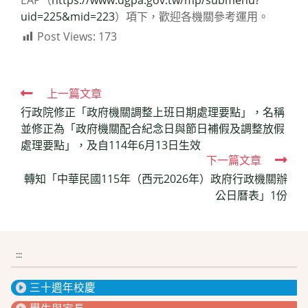
EAP（
https://www.dgpa.gov.tw/mp/submenu?
uid=225&mid=223
）項下，歡迎各機關參考運用。
Post Views:
173
Read
上一篇文章
行政院修正「政府機關調整上班日期處理要點」，名稱
more
並修正為「政府機關配合紀念日與節日補假及調整放假
articles
處理要點」，及自114年6月13日生效
下一篇文章
轉知「中華民國115年（西元2026年）政府行政機關辦
公日曆表」1份
:::
三十週年校慶