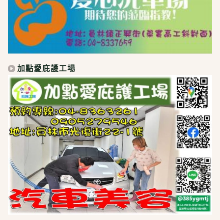
加點愛庇護工場