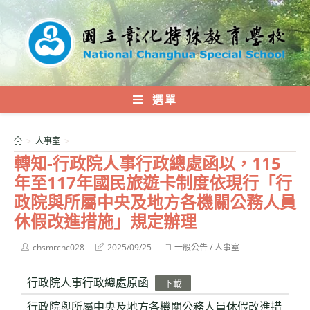
跳
轉
至
主
要
內
選單
容
>
人事室
>
轉知-行政院人事行政總處函以，115
年至117年國民旅遊卡制度依現行「行
政院與所屬中央及地方各機關公務人員
休假改進措施」規定辦理
Post
Post
Post
chsmrchc028
2025/09/25
一般公告
/
人事室
author:
last
category:
modified:
行政院人事行政總處原函
下載
行政院與所屬中央及地方各機關公務人員休假改進措