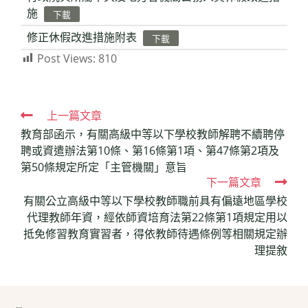
施
下載
修正休假改進措施附表
下載
Post Views:
810
Read
上一篇文章
教育部函示，有關高級中等以下學校教師解聘不續聘停
more
聘或資遣辦法第10條、第16條第1項、第47條第2項及
articles
第50條規定所定「主管機關」意旨
下一篇文章
有關公立高級中等以下學校教師職前具有偏遠地區學校
代理教師年資，經依師資培育法第22條第1項規定用以
抵免修習教育實習者，得依教師待遇條例等相關規定辦
理提敘