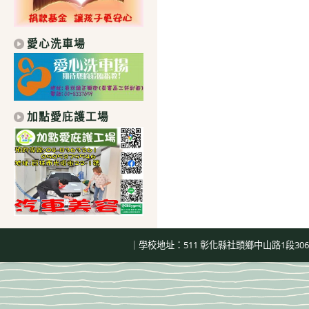
愛心洗車場
加點愛庇護工場
｜學校地址：511 彰化縣社頭鄉中山路1段306號｜總機：04