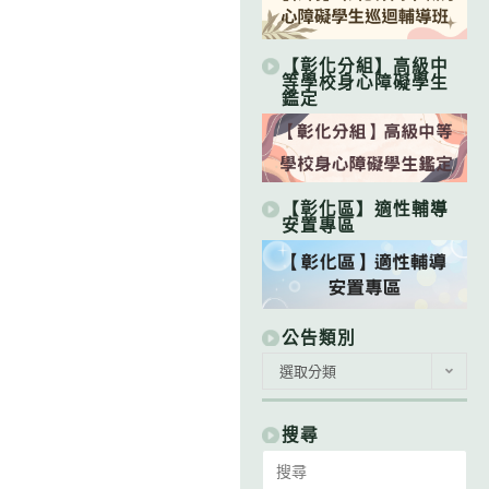
【彰化分組】高級中
等學校身心障礙學生
鑑定
【彰化區】適性輔導
安置專區
公告類別
公
選取分類
告
類
別
搜尋
Search
for: