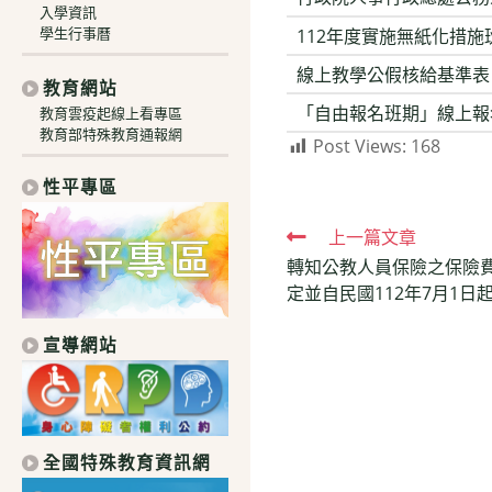
入學資訊
學生行事曆
112年度實施無紙化措施
線上教學公假核給基準表
教育網站
「自由報名班期」線上報
教育雲疫起線上看專區
教育部特殊教育通報網
Post Views:
168
性平專區
Read
上一篇文章
轉知公教人員保險之保險
more
定並自民國112年7月1日
articles
宣導網站
全國特殊教育資訊網