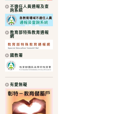
不適任人員通報及查
詢系統
教育部特殊教育通報
網
國教署
有愛無礙