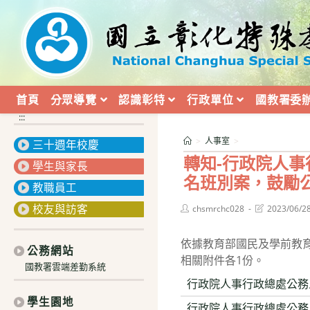
跳
轉
至
主
要
內
首頁
分眾導覽
認識彰特
行政單位
國教署委
容
:::
>
人事室
>
三十週年校慶
轉知-行政院人事
學生與家長
名班別案，鼓勵
教職員工
校友與訪客
Post
Post
chsmrchc028
2023/06/2
author:
last
modified:
依據教育部國民及學前教育署
公務網站
相關附件各1份。
國教署雲端差勤系統
行政院人事行政總處公務
學生園地
行政院人事行政總處公務