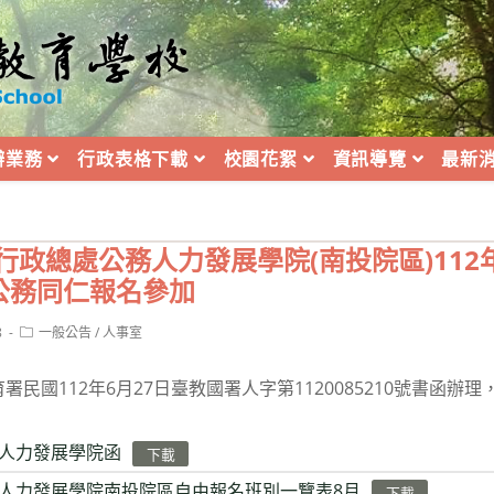
辦業務
行政表格下載
校園花絮
資訊導覽
最新
行政總處公務人力發展學院(南投院區)112
公務同仁報名參加
Post
8
一般公告
/
人事室
category:
民國112年6月27日臺教國署人字第1120085210號書函辦
人力發展學院函
下載
人力發展學院南投院區自由報名班別一覽表8月
下載