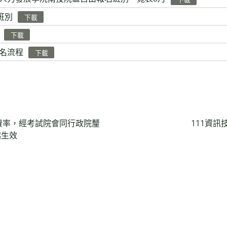
班別
下載
下載
名流程
下載
費率，經考試院會同行政院釐
111資
起生效