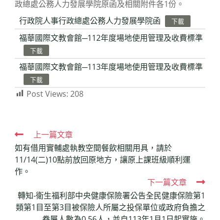
政總處公務人力發展學院原函及相關附件各1份。
行政院人事行政總處公務人力發展學院函
下載
福華國際文教會館─112年度場地使用管理及收費標準
下載
福華國際文教會館─113年度場地使用管理及收費標準
下載
Post Views:
208
Read
上一篇文章
如有借用實輔處執教空間餐飲相關用具，請於
more
11/14(二)10點前放回原地方，讓原上課班級順利運
articles
作。
下一篇文章
轉知-衛生福利部中央健康保險署公告全民健康保險第1
類第1目至第3目被保險人所屬之投保單位或政府負擔之
眷屬人數為0.56人，並自113年1月1日起實施。