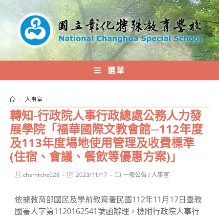
跳
轉
至
主
要
內
選單
容
>
人事室
>
轉知-行政院人事行政總處公務人力發
展學院「福華國際文教會館─112年度
及113年度場地使用管理及收費標準
(住宿、會議、餐飲等優惠方案)」
Post
Post
Post
chsmrchc028
2023/11/17
一般公告
/
人事室
author:
last
category:
modified:
依據教育部國民及學前教育署民國112年11月17日臺教
國署人字第1120162541號函辦理，檢附行政院人事行