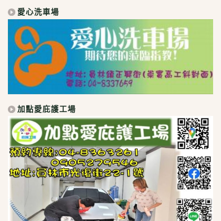
愛心洗車場
加點愛庇護工場